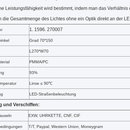
he Leistungsfähigkeit wird bestimmt, indem man das Verhältnis
 die Gesamtmenge des Lichtes ohne ein Optik direkt an der LED-
1. 1596. 270007
er
inkel
Grad 70*150
L270*W70
terial
PMMA/PC
ng
93%
emperatur
Linse ≤ 90℃
ng
LED-Straßenbeleuchtung
g und Verschiffen:
lauseln
EXW, UHRKETTE, CNF, CIF
bedingungen
T/T, Paypal, Western Union, Moneygram