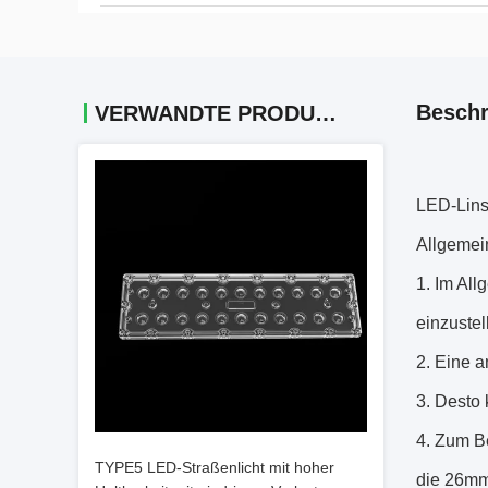
Beschr
VERWANDTE PRODUKTE
LED-Lins
Allgemein
Im Allg
einzustel
Eine a
Desto k
Zum Be
TYPE5 LED-Straßenlicht mit hoher
die 26mm