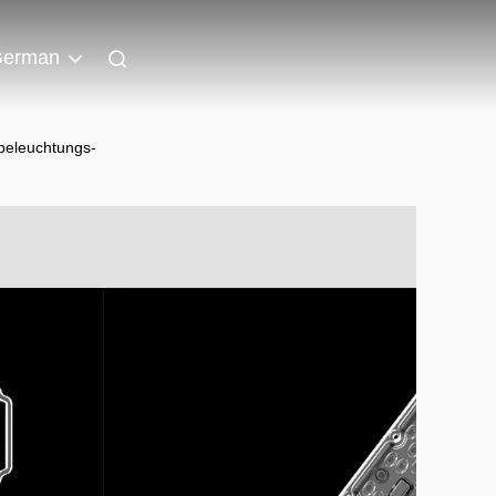
erman
beleuchtungs-