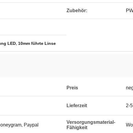
Zubehör:
PWB
,
tung LED
10mm führte Linse
Preis
neg
Lieferzeit
2-5
Versorgungsmaterial-
Moneygram, Paypal
Wo
Fähigkeit