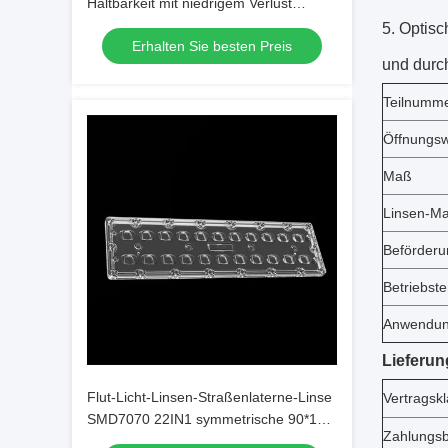
Haltbarkeit mit niedrigem Verlust
SMD7070 22IN1 für
Optisc
Erhalten Sie besten Preis
Parkplatzbeleuchtung
und durch
Teilnumm
Öffnungsw
Maß
Linsen-Ma
Beförderu
Betriebst
Anwendu
Lieferun
Flut-Licht-Linsen-Straßenlaterne-Linse
Vertragsk
SMD7070 22IN1 symmetrische 90*120
Zahlungs
Grad-LED