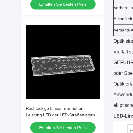
Erhalten Sie besten Preis
Vorbereit
Anlaufzeit
Versand-
Optik si
Vielfalt
GEFÜHRTE
oder Spez
Optik erl
Anwendun
elliptisc
Rechteckige Linsen-der hohen
Leistung LED der LED-Straßenlaterne-
LED-Lin
Linsen-SMD7070 22IN1 TYPE4S Linse
Erhalten Sie besten Preis