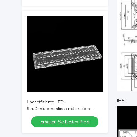
IES:
Hocheffiziente LED-
Straßenlaternenlinse mit breitem
Abstrahlwinkel, SMD7070 22IN1
Erhalten Sie besten Preis
TYPE3-Linse