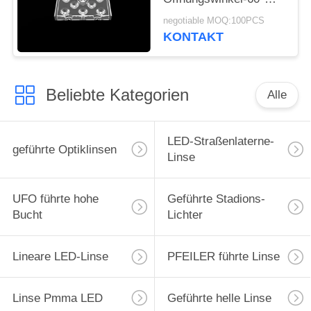
multi LED für Flut-
negotiable MOQ:100PCS
Beleuchtung im Freien
KONTAKT
Beliebte Kategorien
Alle
LED-Straßenlaterne-
geführte Optiklinsen
Linse
UFO führte hohe
Geführte Stadions-
Bucht
Lichter
Lineare LED-Linse
PFEILER führte Linse
Linse Pmma LED
Geführte helle Linse