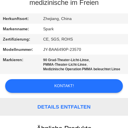
medizinische im Freien
KONTAKT
MIT
Herkunftsort:
Zhejiang, China
UNS
Markenname:
Spark
Zertifizierung:
CE, SGS, ROHS
NEUIGKEITEN
Modellnummer:
JY-BAA6490P-23570
Markieren:
,
90 Grad-Theater-Licht-Linse
RECHTSSACHEN
,
PMMA-Theater-Licht-Linse
Medizinische Operation PMMA beleuchtet Linse
BITTE
KONTAKT!
UM
EIN
DETAILS ENTFALTEN
ANGEBOT