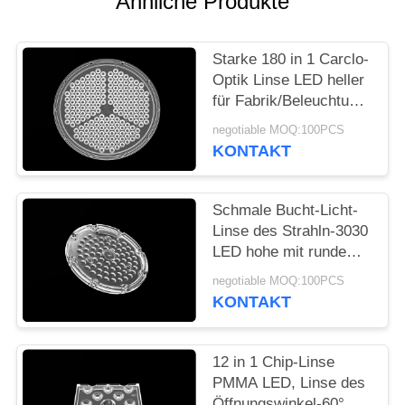
Ähnliche Produkte
SEITENVERZEICHNIS
DATENSCHUTZ-
Starke 180 in 1 Carclo-
Optik Linse LED heller
BESTIMMUNGEN
für Fabrik/Beleuchtung
im Freien
negotiable MOQ:100PCS
KONTAKT
Schmale Bucht-Licht-
Linse des Strahln-3030
LED hohe mit runde
Form-Linsen-Gruppe
negotiable MOQ:100PCS
KONTAKT
12 in 1 Chip-Linse
PMMA LED, Linse des
Öffnungswinkel-60°