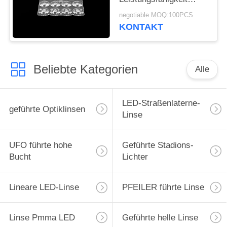
Bridgelux LED mit
negotiable MOQ:100PCS
PWB-Modul
KONTAKT
Beliebte Kategorien
Alle
LED-Straßenlaterne-
geführte Optiklinsen
Linse
UFO führte hohe
Geführte Stadions-
Bucht
Lichter
Lineare LED-Linse
PFEILER führte Linse
Linse Pmma LED
Geführte helle Linse