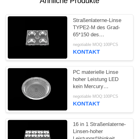
Ähnliche Produkte
SEITENVERZEICHNIS
DATENSCHUTZ-
Straßenlaterne-Linse
TYPE2-M des Grad-
BESTIMMUNGEN
65*150 des
Öffnungswinkel-LED
negotiable MOQ:100PCS
für Reihen des Cree-X
KONTAKT
PC materielle Linse
hoher Leistung LED
kein Mercury
hinzugefügt für
negotiable MOQ:100PCS
Straßen-Lampe mit
KONTAKT
Silikon-Dichtung
16 in 1 Straßenlaterne-
Linsen-hoher
Leistungsfähigkeit