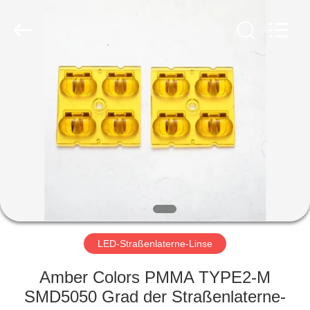
Spark
Optics
Technology
Co.,
LTD.
All
Rights
Reserved.
ZU
HAUSE
PRODUKTE
ÜBER
UNS
WERKSBESICHTIGUNG
LED-Straßenlaterne-Linse
Amber Colors PMMA TYPE2-M
QUALITÄTSKONTROLLE
SMD5050 Grad der Straßenlaterne-