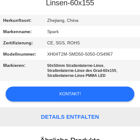
Linsen-60x155
KONTAKT
MIT
Herkunftsort:
Zhejiang, China
UNS
Markenname:
Spark
Zertifizierung:
CE, SGS, ROHS
NEUIGKEITEN
Modellnummer:
XH04T2M-SMD50-5050-OS4967
Markieren:
,
50x50mm Straßenlaterne-Linse
RECHTSSACHEN
,
Straßenlaterne-Linse des Grad-60x155
Straßenlaterne-Linse PMMA LED
BITTE
KONTAKT!
UM
EIN
DETAILS ENTFALTEN
ANGEBOT