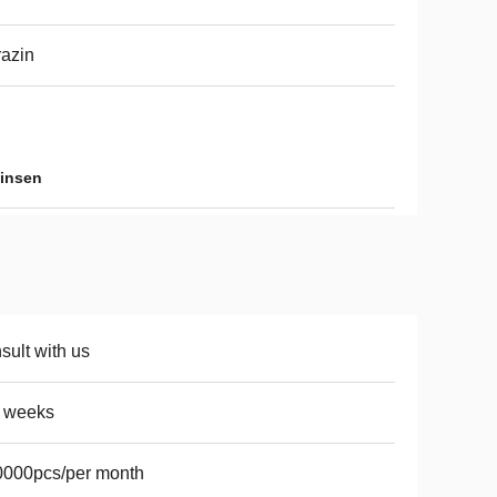
azin
insen
sult with us
4 weeks
0000pcs/per month