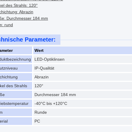
el des Strahls: 120°
hichtung: Abrazin
ße: Durchmesser 184 mm
m: rund
chnische Parameter:
ameter
Wert
duktbezeichnung
LED-Optiklinsen
utzniveau
IP-Qualität
chichtung
Abrazin
kel des Strahls
120°
ße
Durchmesser 184 mm
riebstemperatur
-40°C bis +120°C
rm
Runde
erial
PC