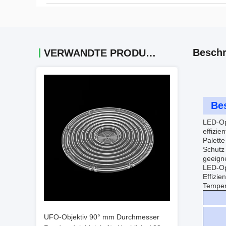
Beschr
VERWANDTE PRODUKTE
Be
LED-Opt
effizie
Palette
Schutz
geeigne
LED-Op
Effizi
Tempera
UFO-Objektiv 90° mm Durchmesser