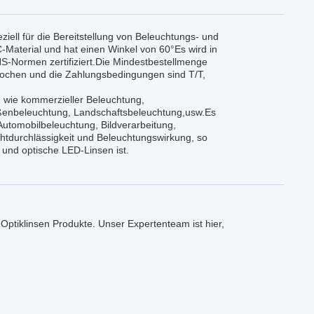
ll für die Bereitstellung von Beleuchtungs- und
C-Material und hat einen Winkel von 60°Es wird in
S-Normen zertifiziert.Die Mindestbestellmenge
4 Wochen und die Zahlungsbedingungen sind T/T,
wie kommerzieller Beleuchtung,
aßenbeleuchtung, Landschaftsbeleuchtung,usw.Es
 Automobilbeleuchtung, Bildverarbeitung,
chtdurchlässigkeit und Beleuchtungswirkung, so
und optische LED-Linsen ist.
ptiklinsen Produkte. Unser Expertenteam ist hier,