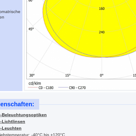
omatrische
en
genschaften:
-Beleuchtungsoptiken
-Lichtlinsen
-Leuchten
iebstemperatur: -40°C bis +120°C