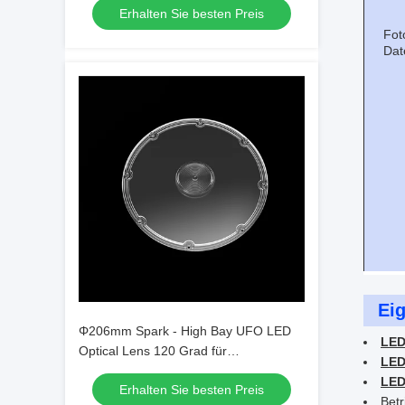
Erhalten Sie besten Preis
Fot
Dat
Ei
Φ206mm Spark - High Bay UFO LED
LED
Optical Lens 120 Grad für
LED
Hochleistungs-Industriebereich
LED
Erhalten Sie besten Preis
Beleuchtung
Betr