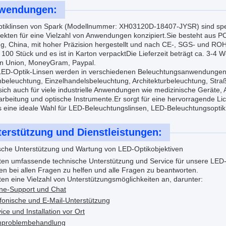
wendungen:
tiklinsen von Spark (Modellnummer: XH03120D-18407-JYSR) sind spezie
fekten für eine Vielzahl von Anwendungen konzipiert.Sie besteht aus P
ng, China, mit hoher Präzision hergestellt und nach CE-, SGS- und ROH
 100 Stück und es ist in Karton verpacktDie Lieferzeit beträgt ca. 3-
n Union, MoneyGram, Paypal.
LED-Optik-Linsen werden in verschiedenen Beleuchtungsanwendungen 
beleuchtung, Einzelhandelsbeleuchtung, Architekturbeleuchtung, Str
sich auch für viele industrielle Anwendungen wie medizinische Geräte,
arbeitung und optische Instrumente.Er sorgt für eine hervorragende Li
s eine ideale Wahl für LED-Beleuchtungslinsen, LED-Beleuchtungsoptik 
terstützung und Dienstleistungen:
sche Unterstützung und Wartung von LED-Optikobjektiven
ten umfassende technische Unterstützung und Service für unsere LED-O
n bei allen Fragen zu helfen und alle Fragen zu beantworten.
ten eine Vielzahl von Unterstützungsmöglichkeiten an, darunter:
ine-Support und Chat
fonische und E-Mail-Unterstützung
ice und Installation vor Ort
nproblembehandlung