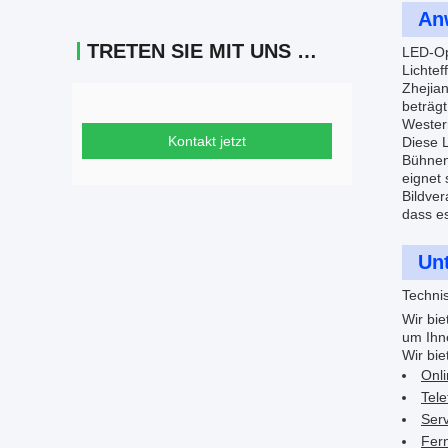
An
TRETEN SIE MIT UNS IN VERBINDUNG
LED-Op
Lichtef
Zhejia
beträgt
Wester
Kontakt jetzt
Diese 
Bühnen
eignet 
Bildver
dass e
Un
Techni
Wir bie
um Ihne
Wir bie
Onl
Tele
Serv
Fer