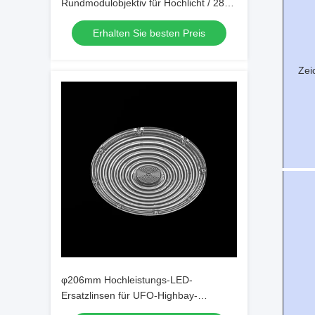
Rundmodulobjektiv für Hochlicht / 2835
3030 PC LED-Objektiv
Erhalten Sie besten Preis
Zei
φ206mm Hochleistungs-LED-
Ersatzlinsen für UFO-Highbay-
Leuchten