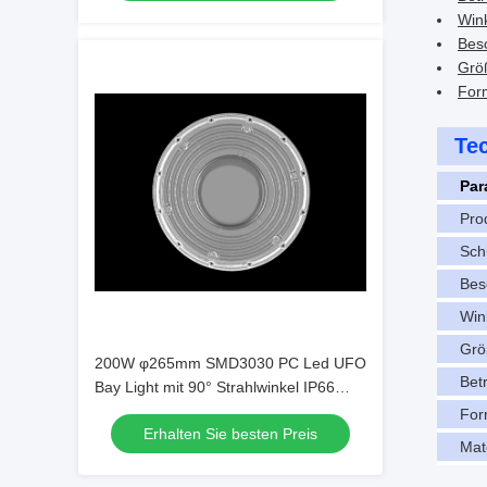
Wink
Besc
Grö
For
Te
Par
Pro
Sch
Bes
Win
Grö
200W φ265mm SMD3030 PC Led UFO
Bet
Bay Light mit 90° Strahlwinkel IP66
Schutzniveau
Fo
Erhalten Sie besten Preis
Mat